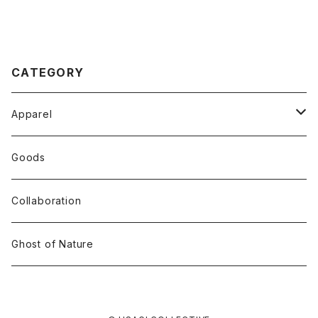
CATEGORY
Apparel
Tops
Goods
T-shirt
Accessory
Collaboration
Long Sleeve
Ghost of Nature
Crew Neck