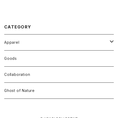
CATEGORY
Apparel
Tops
Goods
T-shirt
Accessory
Collaboration
Long Sleeve
Ghost of Nature
Crew Neck