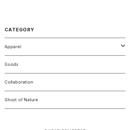
CATEGORY
Apparel
Tops
Goods
T-shirt
Accessory
Collaboration
Long Sleeve
Ghost of Nature
Crew Neck