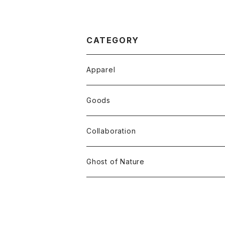
CATEGORY
Apparel
Tops
Goods
T-shirt
Accessory
Collaboration
Long Sleeve
Ghost of Nature
Crew Neck
Hoodie